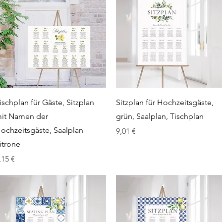
Schnellansicht
Schnellansicht
ischplan für Gäste, Sitzplan
Sitzplan für Hochzeitsgäste,
it Namen der
grün, Saalplan, Tischplan
ochzeitsgäste, Saalplan
Preis
9,01 €
itrone
reis
,15 €