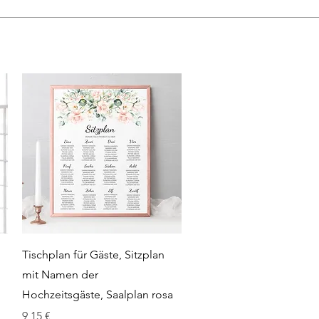
Schnellansicht
Tischplan für Gäste, Sitzplan
mit Namen der
Hochzeitsgäste, Saalplan rosa
Preis
9,15 €