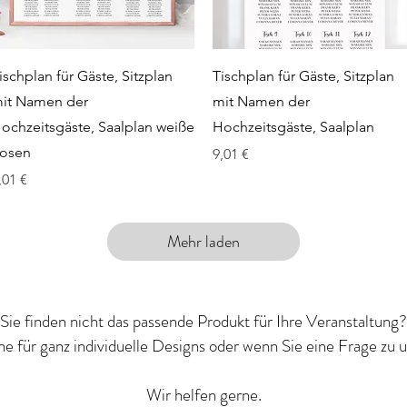
Schnellansicht
Schnellansicht
ischplan für Gäste, Sitzplan
Tischplan für Gäste, Sitzplan
it Namen der
mit Namen der
ochzeitsgäste, Saalplan weiße
Hochzeitsgäste, Saalplan
osen
Preis
9,01 €
reis
,01 €
Mehr laden
Sie finden nicht das passende Produkt für Ihre Veranstaltung?
ne für ganz individuelle Designs oder wenn Sie eine Frage zu
Wir helfen gerne.