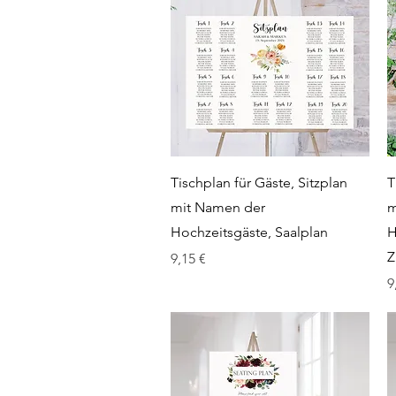
Schnellansicht
Tischplan für Gäste, Sitzplan
T
mit Namen der
m
Hochzeitsgäste, Saalplan
H
Z
Preis
9,15 €
P
9