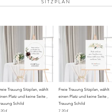
SITZPLAN
Schnellansicht
Schnellansicht
reie Trauung Sitzplan, wählt
Freie Trauung Sitzplan, wählt
inen Platz und keine Seite ,
einen Platz und keine Seite ,
rauung Schild
Trauung Schild
reis
Preis
,20 €
7,20 €