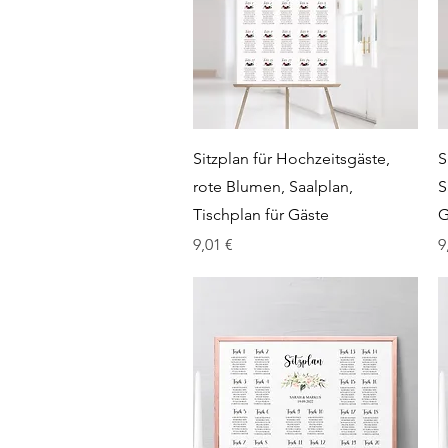
Schnellansicht
Sitzplan für Hochzeitsgäste,
S
rote Blumen, Saalplan,
S
Tischplan für Gäste
G
Preis
P
9,01 €
9