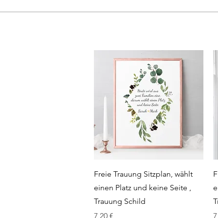
Schnellansicht
Freie Trauung Sitzplan, wählt
F
einen Platz und keine Seite ,
e
Trauung Schild
T
Preis
P
7,20 €
7