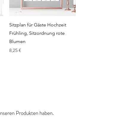
Schnellansicht
Sitzplan für Gäste Hochzeit
Frühling, Sitzordnung rote
Blumen
Preis
8,25 €
 unseren Produkten haben.