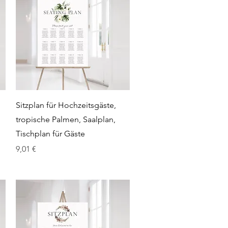
Schnellansicht
Sitzplan für Hochzeitsgäste,
tropische Palmen, Saalplan,
Tischplan für Gäste
Preis
9,01 €