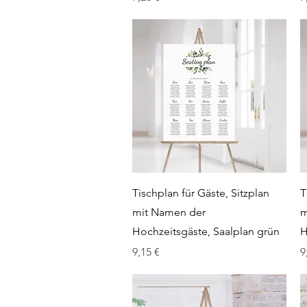
Schnellansicht
Tischplan für Gäste, Sitzplan
T
mit Namen der
m
Hochzeitsgäste, Saalplan grün
H
Preis
P
9,15 €
9