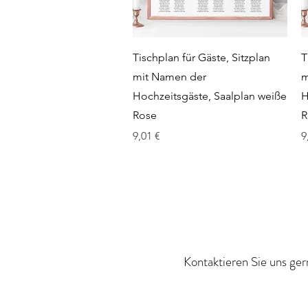
Schnellansicht
Tischplan für Gäste, Sitzplan
T
mit Namen der
m
Hochzeitsgäste, Saalplan weiße
H
Rose
R
Preis
P
9,01 €
9
Kontaktieren Sie uns ger