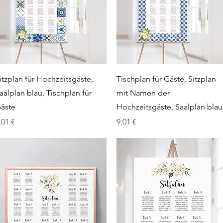
Schnellansicht
Schnellansicht
itzplan für Hochzeitsgäste,
Tischplan für Gäste, Sitzplan
aalplan blau, Tischplan für
mit Namen der
äste
Hochzeitsgäste, Saalplan blau
reis
Preis
,01 €
9,01 €