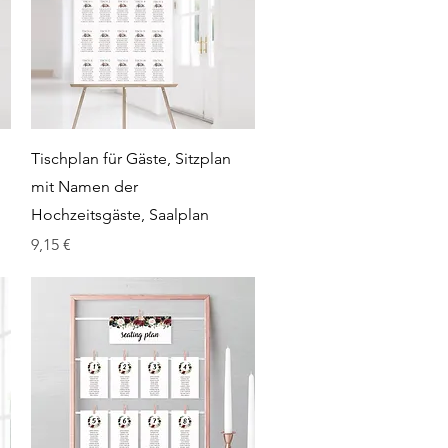
Schnellansicht
Tischplan für Gäste, Sitzplan
mit Namen der
Hochzeitsgäste, Saalplan
Preis
9,15 €