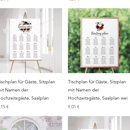
Schnellansicht
Schnellansicht
ischplan für Gäste, Sitzplan
Tischplan für Gäste, Sitzplan
it Namen der
mit Namen der
ochzeitsgäste, Saalplan
Hochzeitsgäste, Saalplan wei
reis
Preis
,15 €
9,01 €