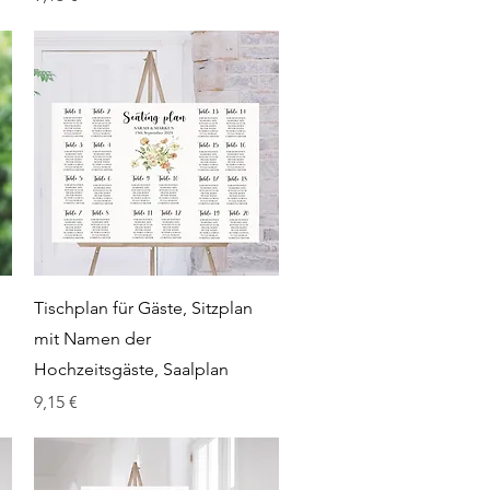
Schnellansicht
Tischplan für Gäste, Sitzplan
mit Namen der
Hochzeitsgäste, Saalplan
Preis
9,15 €