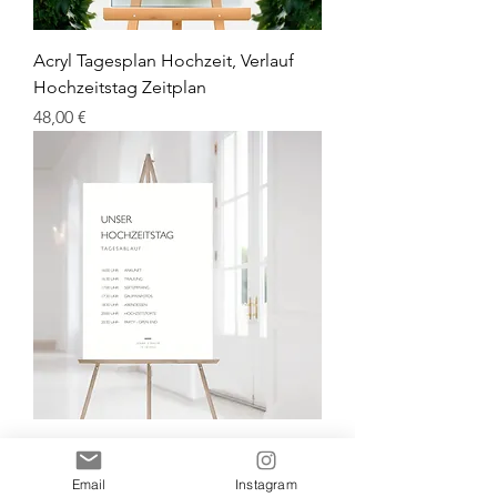
Acryl Tagesplan Hochzeit, Verlauf
Hochzeitstag Zeitplan
Preis
48,00 €
Tagesablauf Zeitplan, Tagesplan
Hochzeitstag Details, Agenda Fest
Email
Instagram