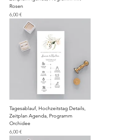
Rosen
Preis
6,00 €
Tagesablauf, Hochzeitstag Details,
Zeitplan Agenda, Programm
Orchidee
Preis
6,00 €