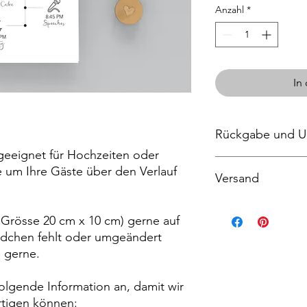
Anzahl
*
In
Rückgabe und U
 geeignet für Hochzeiten oder
Leider akzeptieren 
 um Ihre Gäste über den Verlauf
Versand
Umtäusche.
Aber bitte kontaktier
Problem mit Ihrer Be
Dieses Produkt ist V
n Grösse 20 cm x 10 cm) gerne auf
ildchen fehlt oder umgeändert
s gerne.
olgende Information an, damit wir
ertigen können: